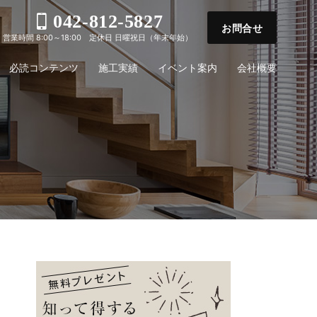
042-812-5827
お問合せ
営業時間 8:00～18:00 定休日 日曜祝日（年末年始）
必読コンテンツ
施工実績
イベント案内
会社概要
i-Styleのフルオ
お電
ご予
問