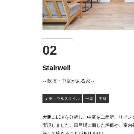
Stairwell
～吹抜・中庭がある家～
ナチュラルスタイル
平屋
中庭
大胆にLDKを分断し、中庭を二箇所、リビ
実現しました。風呂場に面した坪庭や、室内
決して飽きることがありません。