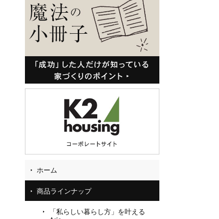
04
81
58
お
フ
ホーム
商品ラインナップ
「私らしい暮らし方」を叶える