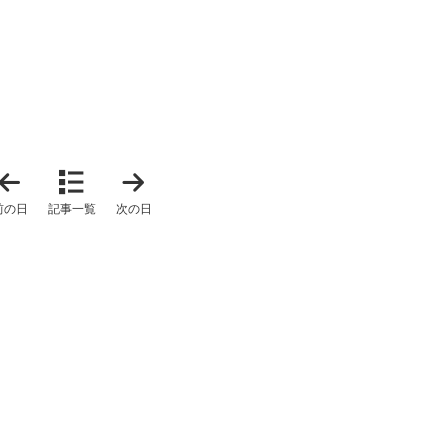
「
「
2
2
0
0
前の日
記事一覧
次の日
2
2
6
6
年
年
4
5
月
月
1
2
1
3
日
日
」
」